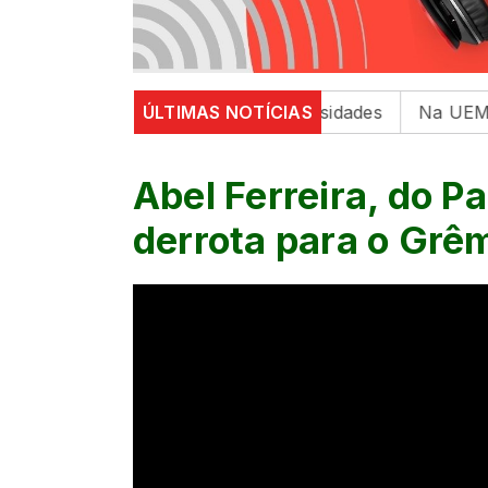
bre saúde mental em universidades
ÚLTIMAS NOTÍCIAS
Na UEM, 6º Encont
Abel Ferreira, do P
derrota para o Grêm