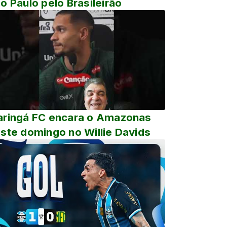
o Paulo pelo Brasileirão
ringá FC encara o Amazonas
ste domingo no Willie Davids