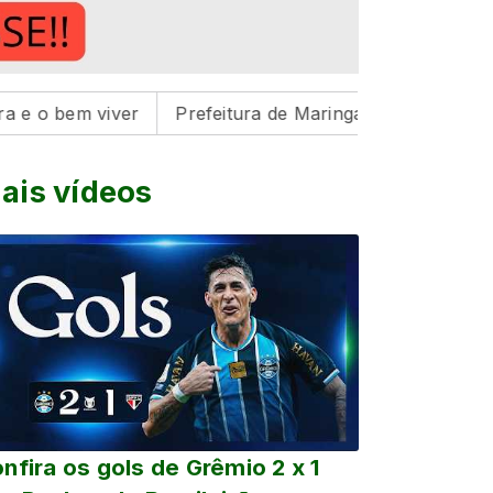
 viver
Prefeitura de Maringá realiza três feiras de a
ais vídeos
nfira os gols de Grêmio 2 x 1