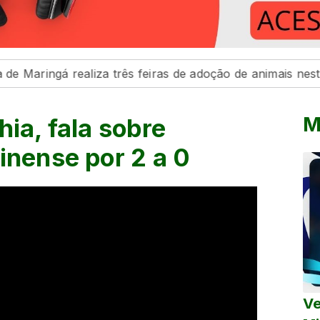
ngá realiza três feiras de adoção de animais neste fim d
M
hia, fala sobre
inense por 2 a 0
Ve