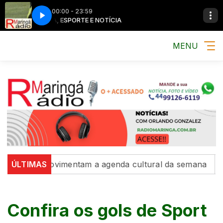
00:00 - 23:59
MÚSICA, ESPORTE E NOTÍCIA
MENU
xposições movimentam a agenda cultural da semana
ÚLTIMAS
Int
Confira os gols de Sport