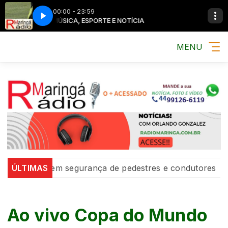
00:00 - 23:59
MÚSICA, ESPORTE E NOTÍCIA
MENU
alecem segurança de pedestres e condutores
ÚLTIMAS
Defesa C
Ao vivo Copa do Mundo