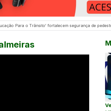
 o Trânsito’ fortalecem segurança de pedestres e condu
M
almeiras
Ve