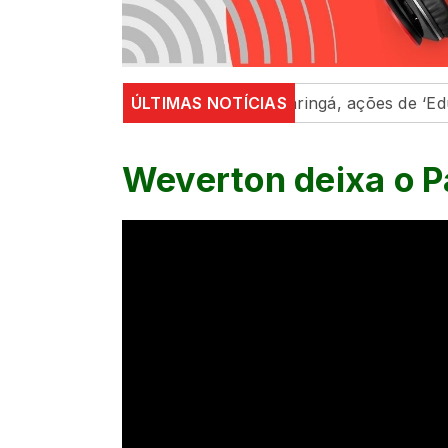
Maringá e região
ÚLTIMAS NOTÍCIAS
Em Maringá, ações de ‘Educação Para
Weverton deixa o P