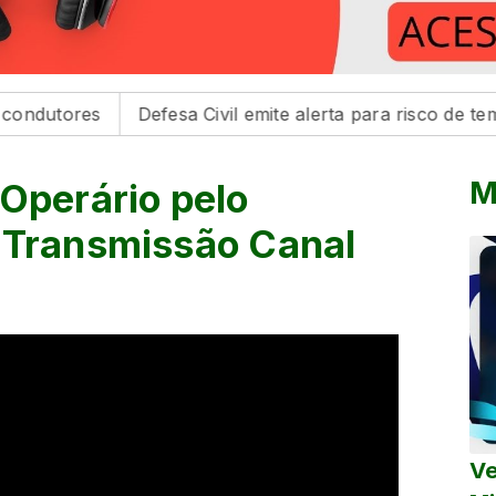
es
Defesa Civil emite alerta para risco de tempestades
M
 Operário pelo
 Transmissão Canal
Ve