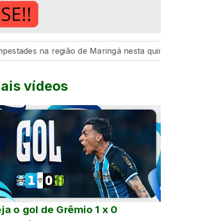
 na região de Maringá nesta quinta-feira, 6
Hospital d
ais vídeos
ja o gol de Grêmio 1 x 0