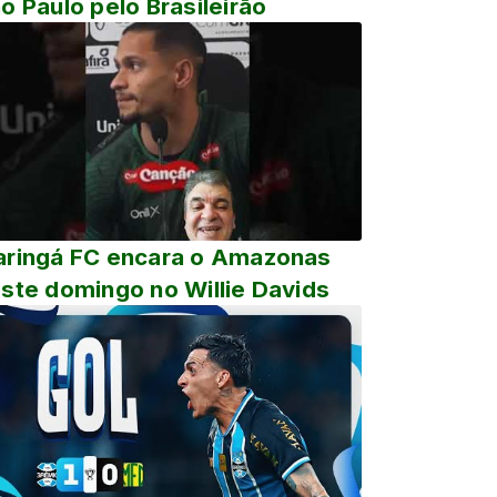
o Paulo pelo Brasileirão
ringá FC encara o Amazonas
ste domingo no Willie Davids