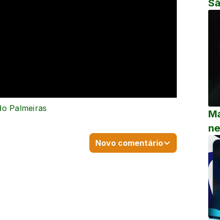
Sã
do Palmeiras
Ma
ne
Novo comentário