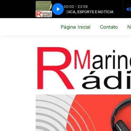
00:00 - 23:59
ICA, ESPORTE E NOTÍCIA
MÚSICA, ESPORTE E NOTÍCIA
Página Inicial
Contato
N