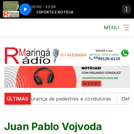
00:00 - 23:59
MÚSICA, ESPORTE E NOTÍCIA
MENU
alecem segurança de pedestres e condutores
ÚLTIMAS
Defesa Ci
Juan Pablo Vojvoda