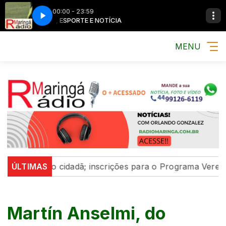
00:00 - 23:59
MÚSICA, ESPORTE E NOTÍCIA
MÚSICA, ESP
MENU
rticipação cidadã; inscrições para o Programa Vereador
ÚLTIMAS
Martín Anselmi, do