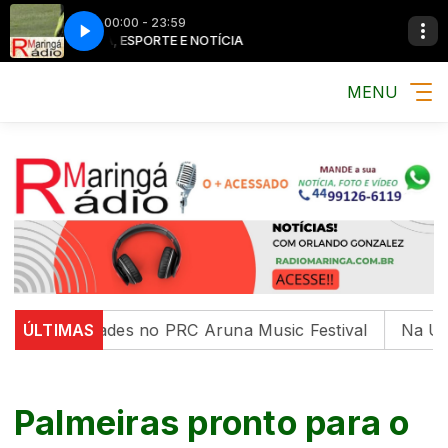
00:00 - 23:59
MÚSICA, ESPORTE E NOTÍCIA
MÚSICA, ESP
MENU
as as idades no PRC Aruna Music Festival
ÚLTIMAS
Na UEM, pr
Palmeiras pronto para o