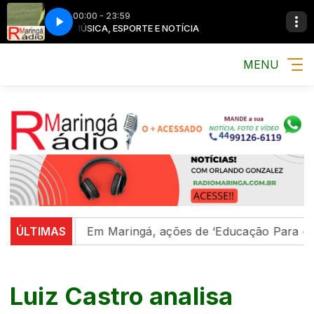
00:00 - 23:59
MÚSICA, ESPORTE E NOTÍCIA
MENU
ião
ÚLTIMAS
Em Maringá, ações de ‘Educação Para o Trânsito’
Luiz Castro analisa