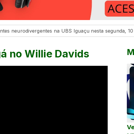
divergentes na UBS Iguaçu nesta segunda, 10
Maringá
M
á no Willie Davids
Ve