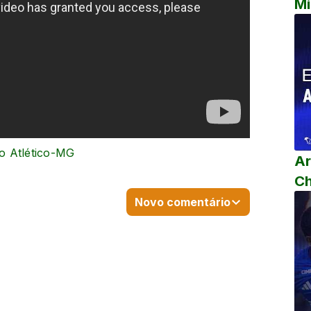
Mi
o Atlético-MG
Ar
C
Novo comentário