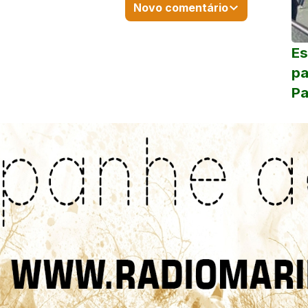
Novo comentário
Es
pa
Pa