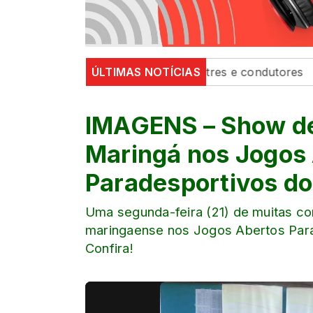
talecem segurança de pedestres e condutores
ÚLTIMAS NOTÍCIAS
Defesa 
IMAGENS – Show d
Maringá nos Jogos
Paradesportivos do
Uma segunda-feira (21) de muitas co
maringaense nos Jogos Abertos Para
Confira!