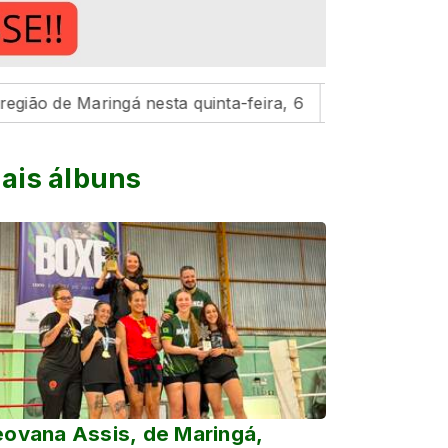
Maringá nesta quinta-feira, 6
Hospital da Criança de 
ais álbuns
ovana Assis, de Maringá,