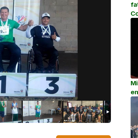
fa
C
Mi
em