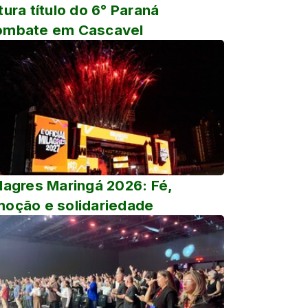
tura título do 6° Paraná
ombate em Cascavel
lagres Maringá 2026: Fé,
oção e solidariedade