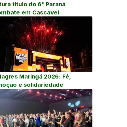
tura título do 6° Paraná
ombate em Cascavel
lagres Maringá 2026: Fé,
oção e solidariedade