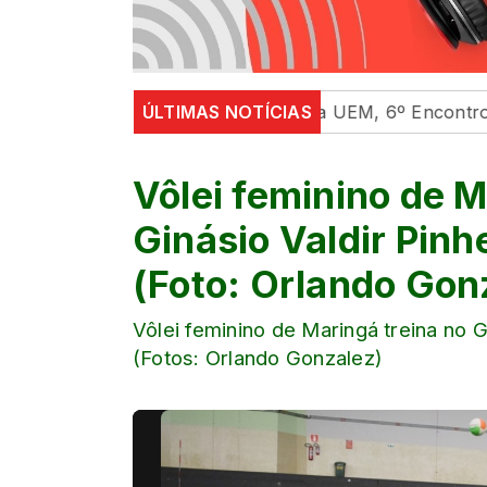
tal em universidades
ÚLTIMAS NOTÍCIAS
Na UEM, 6º Encontro com as Cul
Vôlei feminino de M
Ginásio Valdir Pinhe
(Foto: Orlando Gon
Vôlei feminino de Maringá treina no Gi
(Fotos: Orlando Gonzalez)