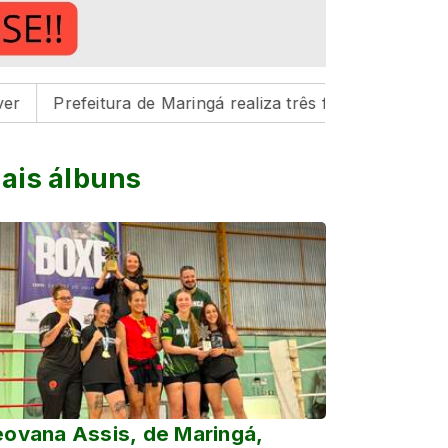
feitura de Maringá realiza três feiras de adoção de anim
ais álbuns
ovana Assis, de Maringá,