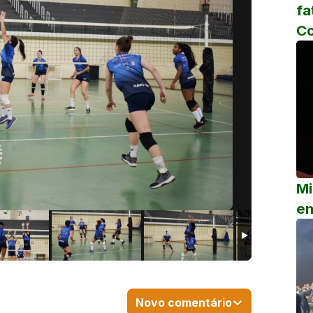
fa
C
Mi
em
Novo comentário