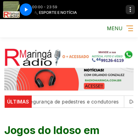
00:00 - 23:59
MÚSICA, ESPORTE E NOTÍCIA
MÚSICA, ESP
MENU
alecem segurança de pedestres e condutores
ÚLTIMAS
Defesa C
Jogos do Idoso em