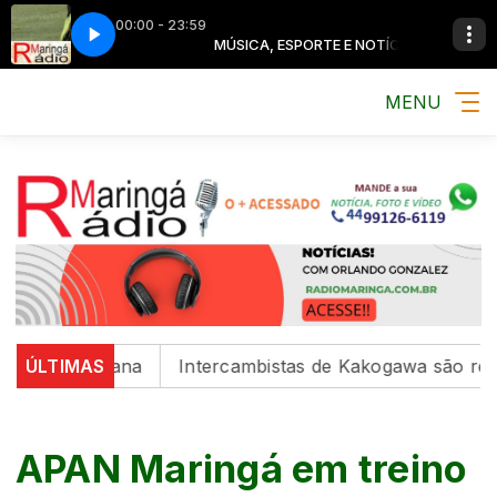
00:00 - 23:59
TE E NOTÍCIA
MÚSICA, ESPORTE E NOTÍCIA
MENU
l da semana
ÚLTIMAS
Intercambistas de Kakogawa são recebido
APAN Maringá em treino