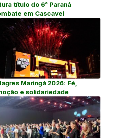
tura título do 6° Paraná
ombate em Cascavel
lagres Maringá 2026: Fé,
oção e solidariedade