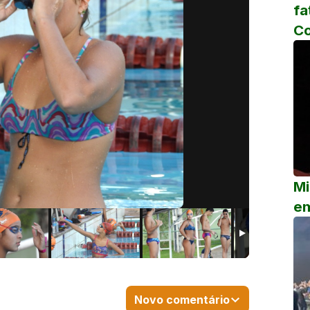
fa
C
Mi
em
Novo comentário