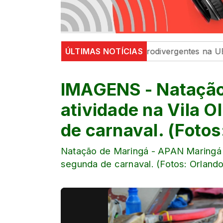
ra sala para pacientes neurodivergentes na UBS Iguaçu
ÚLTIMAS NOTÍCIAS
IMAGENS - Natação
atividade na Vila 
de carnaval. (Foto
Natação de Maringá - APAN Maringá -
segunda de carnaval. (Fotos: Orland