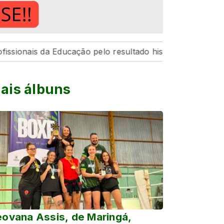
da Educação pelo resultado histórico de 7,4 no Ideb nest
ais álbuns
ovana Assis, de Maringá,