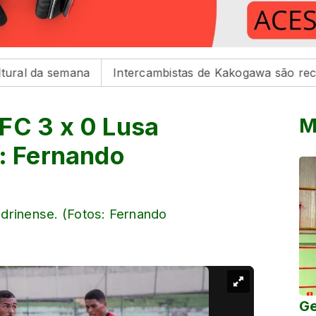
mana
Intercambistas de Kakogawa são recebidos na Pr
FC 3 x 0 Lusa
M
s: Fernando
drinense. (Fotos: Fernando
Ge