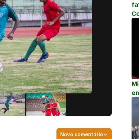
fa
C
Mi
em
Novo comentário