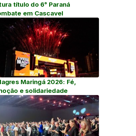
tura título do 6° Paraná
ombate em Cascavel
lagres Maringá 2026: Fé,
oção e solidariedade