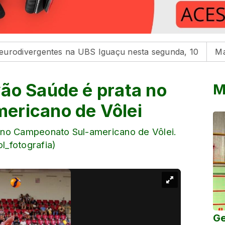
rgentes na UBS Iguaçu nesta segunda, 10
Maringá hom
ão Saúde é prata no
M
ericano de Vôlei
 no Campeonato Sul-americano de Vôlei.
_fotografia)
Ge