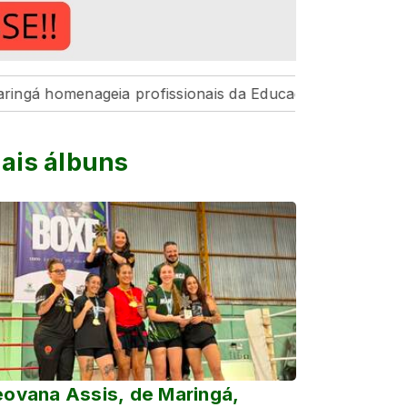
enageia profissionais da Educação pelo resultado históri
ais álbuns
ovana Assis, de Maringá,