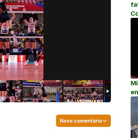
fa
C
Mi
em
Novo comentário