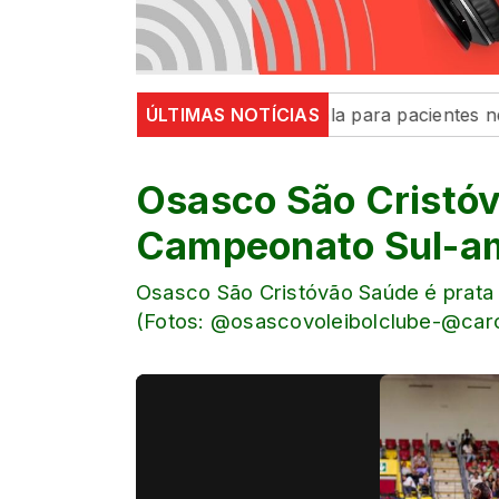
tura de Maringá inaugura sala para pacientes neurodive
ÚLTIMAS NOTÍCIAS
Osasco São Cristóv
Campeonato Sul-am
Osasco São Cristóvão Saúde é prata
(Fotos: @osascovoleibolclube-@carol