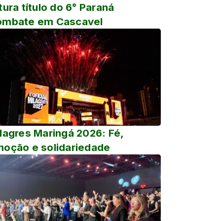
tura título do 6° Paraná
ombate em Cascavel
lagres Maringá 2026: Fé,
oção e solidariedade