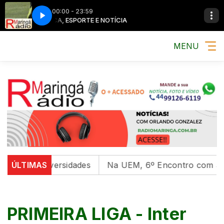
00:00 - 23:59
MÚSICA, ESPORTE E NOTÍCIA
MÚSICA, ESP
MENU
 em universidades
ÚLTIMAS
Na UEM, 6º Encontro com as Cultur
PRIMEIRA LIGA - Inter