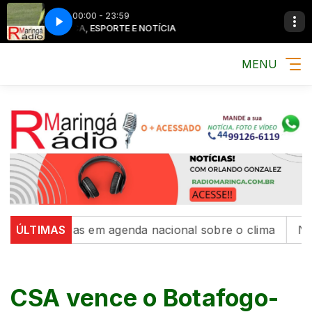
00:00 - 23:59
MÚSICA, ESPORTE E NOTÍCIA
MÚSICA, ESPORTE E NOTÍCIA
MÚSICA, ESPO
MÚSICA, ESPO
MENU
parcerias em agenda nacional sobre o clima
ÚLTIMAS
Novos int
CSA vence o Botafogo-