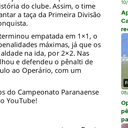
10
stória do clube. Assim, o time
Ap
antar a taça da Primeira Divisão
C
onquista.
re
 terminou empatada em 1×1, o
 penalidades máximas, já que os
aldade na ida, por 2×2. Nas
ilhou e defendeu o pênalti de
tulo ao Operário, com um
F
os do Campeonato Paranaense
08
no YouTube!
Op
pê
p