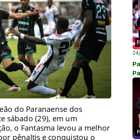
F
24
Pa
P
peão do Paranaense dos
ste sábado (29), em um
ão, o Fantasma levou a melhor
F
por pênaltis e conquistou o