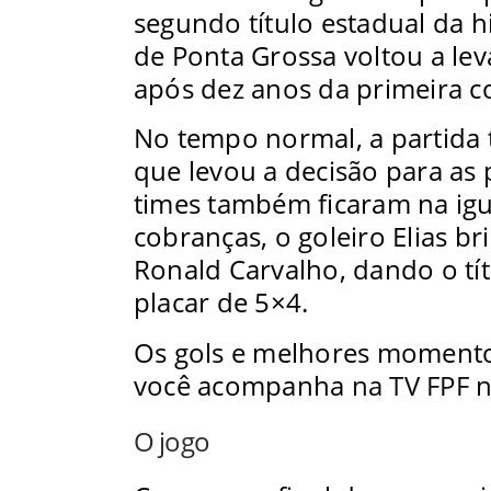
segundo título estadual da hi
de Ponta Grossa voltou a lev
após dez anos da primeira c
No tempo normal, a partida
que levou a decisão para as
times também ficaram na igu
cobranças, o goleiro Elias br
Ronald Carvalho, dando o tí
placar de 5×4.
Os gols e melhores moment
você acompanha
na
TV FPF 
O jogo