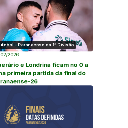
utebol - Paranaense da 1ª Divisão
/02/2026
erário e Londrina ficam no 0 a
na primeira partida da final do
aranaense-26