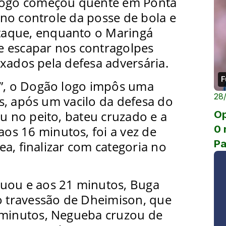
 jogo começou quente em Ponta
no controle da posse de bola e
taque, enquanto o Maringá
e escapar nos contragolpes
xados pela defesa adversária.
F
z”, o Dogão logo impôs uma
28
s, após um vacilo da defesa do
 no peito, bateu cruzado e a
Op
0 
aos 16 minutos, foi a vez de
P
a, finalizar com categoria no
nuou e aos 21 minutos, Buga
 o travessão de Dheimison, que
 minutos, Negueba cruzou de