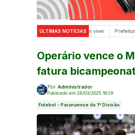
lebra a cultura e o bem viver
ÚLTIMAS NOTÍCIAS
Prefeitura de Maringá 
Operário vence o M
fatura bicampeona
Por
Administrador
Publicado em 29/03/2025 18:29
Futebol - Paranaense da 1ª Divisão