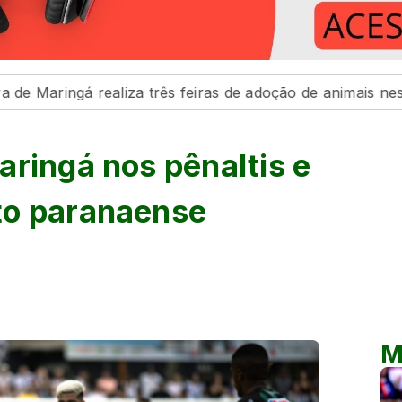
realiza três feiras de adoção de animais neste fim de se
aringá nos pênaltis e
to paranaense
M