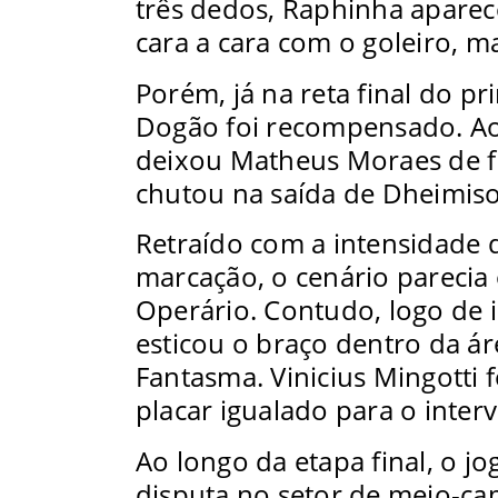
três dedos, Raphinha apare
cara a cara com o goleiro, 
Porém, já na reta final do p
Dogão foi recompensado. Ao
deixou Matheus Moraes de fr
chutou na saída de Dheimiso
Retraído com a intensidade 
marcação, o cenário parecia 
Operário. Contudo, logo de i
esticou o braço dentro da ár
Fantasma. Vinicius Mingotti 
placar igualado para o interv
Ao longo da etapa final, o j
disputa no setor de meio-cam