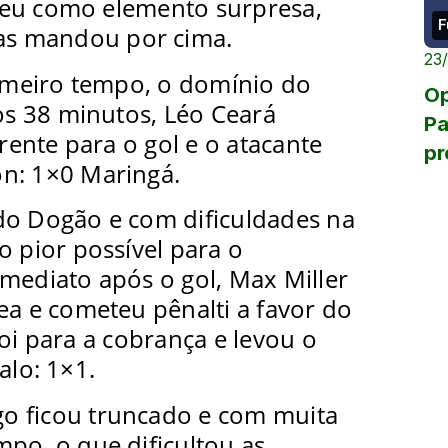
ceu como elemento surpresa,
F
mas mandou por cima.
23
rimeiro tempo, o domínio do
Op
s 38 minutos, Léo Ceará
Pa
ente para o gol e o atacante
pr
n: 1×0 Maringá.
do Dogão e com dificuldades na
o pior possível para o
mediato após o gol, Max Miller
ea e cometeu pênalti a favor do
foi para a cobrança e levou o
alo: 1×1.
ogo ficou truncado e com muita
po, o que dificultou as