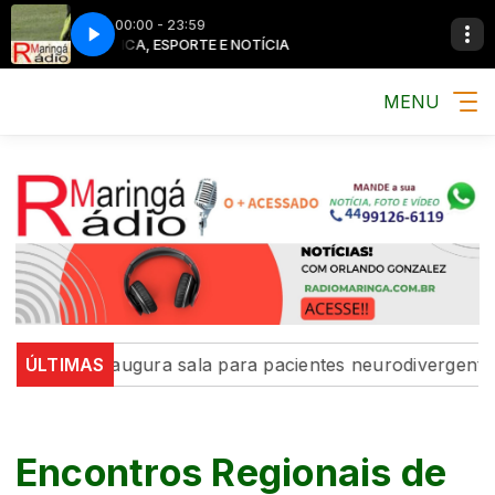
00:00 - 23:59
MÚSICA, ESPORTE E NOTÍCIA
MÚSICA, ESPO
MENU
á inaugura sala para pacientes neurodivergentes na UB
ÚLTIMAS
Encontros Regionais de