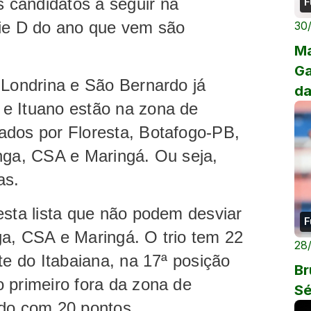
 candidatos a seguir na
F
rie D do ano que vem são
30
Ma
Ga
 Londrina e São Bernardo já
da
e Ituano estão na zona de
ados por Floresta, Botafogo-PB,
nga, CSA e Maringá. Ou seja,
as.
esta lista que não podem desviar
F
ga, CSA e Maringá. O trio tem 22
28
te do Itabaiana, na 17ª posição
Br
 primeiro fora da zona de
Sé
ado com 20 pontos.