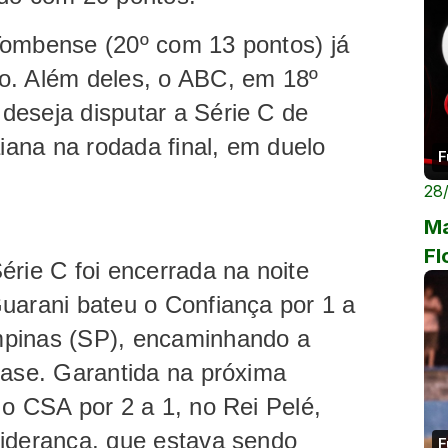
Tombense (20º com 13 pontos) já
o. Além deles, o ABC, em 18º
deseja disputar a Série C de
aiana na rodada final, em duelo
F
28
Ma
Fl
érie C foi encerrada na noite
uarani bateu o Confiança por 1 a
mpinas (SP), encaminhando a
fase. Garantida na próxima
 o CSA por 2 a 1, no Rei Pelé,
liderança, que estava sendo
F