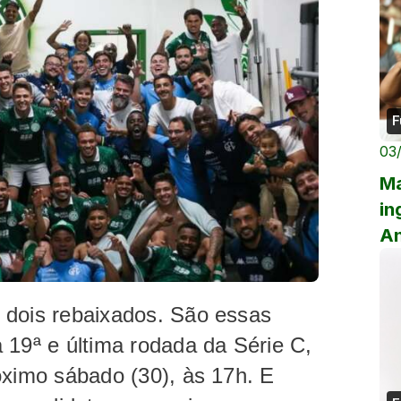
F
03
Ma
in
Am
pa
 dois rebaixados. São essas
 19ª e última rodada da Série C,
óximo sábado (30), às 17h. E