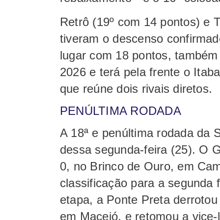
Retrô (19º com 14 pontos) e 
tiveram o descenso confirmad
lugar com 18 pontos, também 
2026 e terá pela frente o Itab
que reúne dois rivais diretos.
PENÚLTIMA RODADA
A 18ª e penúltima rodada da S
dessa segunda-feira (25). O G
0, no Brinco de Ouro, em Ca
classificação para a segunda 
etapa, a Ponte Preta derrotou
em Maceió, e retomou a vice-