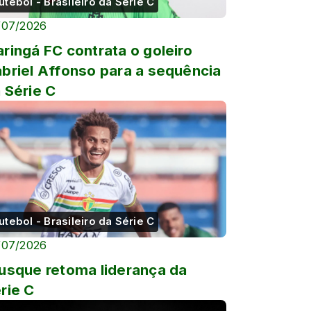
utebol - Brasileiro da Série C
/07/2026
ringá FC contrata o goleiro
briel Affonso para a sequência
 Série C
utebol - Brasileiro da Série C
/07/2026
usque retoma liderança da
rie C