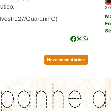
utico.
27
Ma
ilvestre27/GuaraniFC)
Fo
Sé
Novo comentário