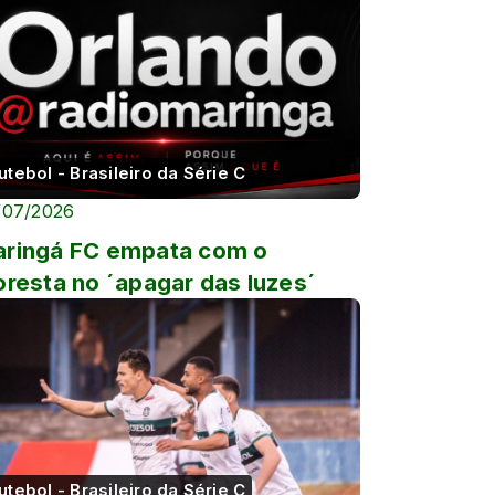
utebol - Brasileiro da Série C
/07/2026
ringá FC empata com o
oresta no ´apagar das luzes´
utebol - Brasileiro da Série C