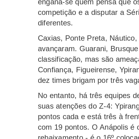
engana-se quem pensa que os
competição e a disputar a Sé
diferentes.
Caxias, Ponte Preta, Náutico,
avançaram. Guarani, Brusque 
classificação, mas são ameaç
Confiança, Figueirense, Ypira
dez times brigam por três vag
No entanto, há três equipes d
suas atenções do Z-4: Ypiran
pontos cada e está três à fren
com 19 pontos. O Anápolis é o
rebaixamento - é o 16º coloc