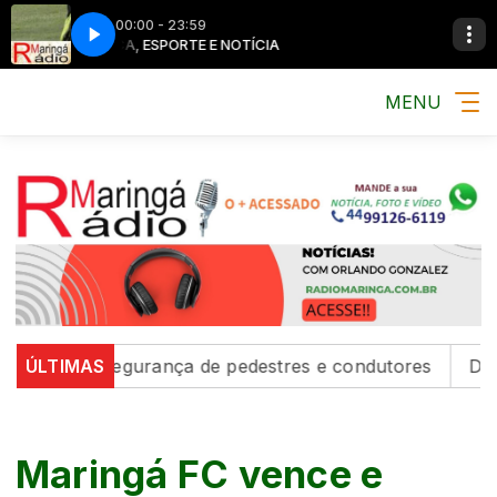
00:00 - 23:59
MÚSICA, ESPORTE E NOTÍCIA
MÚSICA, ESPOR
MENU
ecem segurança de pedestres e condutores
ÚLTIMAS
Defesa Civ
Maringá FC vence e