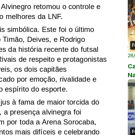
 Alvinegro retomou o controle e
ro melhores da LNF.
s simbólica. Este foi o último
o Timão, Deives, e Rodrigo
F
s da história recente do futsal
28
Rivais de respeito e protagonistas
Ca
eis, os dois capitães
Na
ado por emoção, rivalidade e
 espírito do esporte.
 jus à fama de maior torcida do
a presença alvinegra foi
m por toda a Arena Sorocaba,
os mais difíceis e celebrando
F