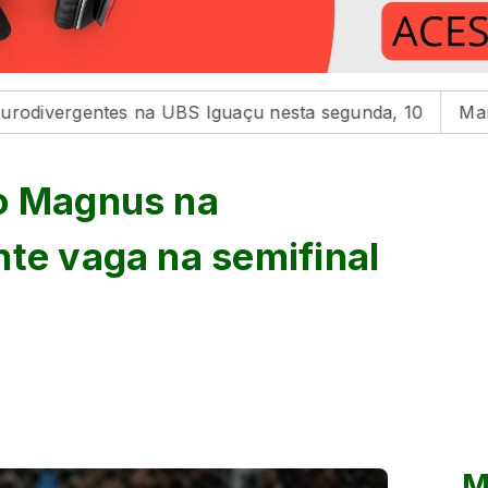
tes na UBS Iguaçu nesta segunda, 10
Maringá homenag
 o Magnus na
nte vaga na semifinal
M