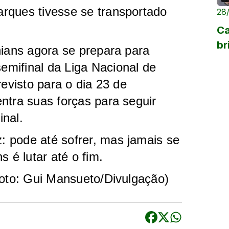
rques tivesse se transportado
28
Ca
br
hians agora se prepara para
mifinal da Liga Nacional de
revisto para o dia 23 de
ntra suas forças para seguir
nal.
 pode até sofrer, mas jamais se
s é lutar até o fim.
Foto: Gui Mansueto/Divulgação)