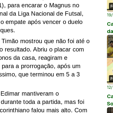
11), para encarar o Magnus no
F
inal da Liga Nacional de Futsal,
19
do empate após vencer o duelo
Ca
rques.
da
 Timão mostrou que não foi até o
o resultado. Abriu o placar com
onos da casa, reagiram e
o para a prorrogação, após um
ssimo, que terminou em 5 a 3
F
12
e Edimar mantiveram o
Ca
 durante toda a partida, mas foi
So
corinthiano falou mais alto. Com