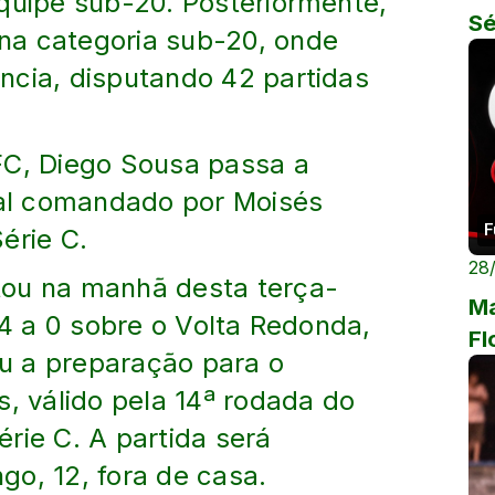
equipe sub-20. Posteriormente,
Sé
na categoria sub-20, onde
ncia, disputando 42 partidas
FC, Diego Sousa passa a
onal comandado por Moisés
F
érie C.
28
tou na manhã desta terça-
Ma
 4 a 0 sobre o Volta Redonda,
Fl
iou a preparação para o
s, válido pela 14ª rodada do
rie C. A partida será
go, 12, fora de casa.