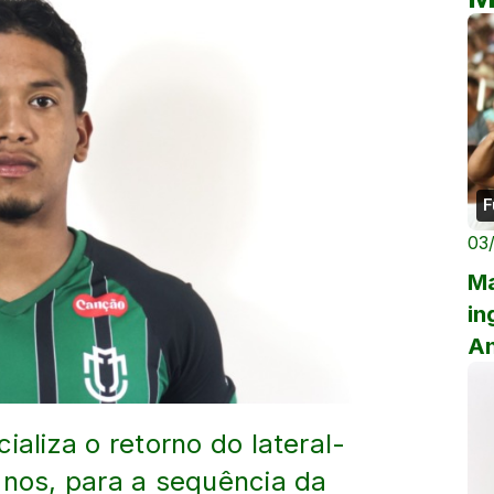
F
03
Ma
in
Am
pa
ializa o retorno do lateral-
anos, para a sequência da