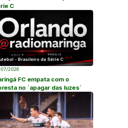
rie C
utebol - Brasileiro da Série C
/07/2026
ringá FC empata com o
oresta no ´apagar das luzes´