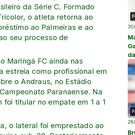
ileiro da Série C. Formado
icolor, o atleta retorna ao
F
réstimo ao Palmeiras e ao
30
ao seu processo de
Ma
Ga
da
 no Maringá FC ainda nas
a estreia como profissional em
sobre o Andraus, no Estádio
lo Campeonato Paranaense. Na
i titular no empate em 1 a 1
F
28
a, o lateral foi emprestado ao
Br