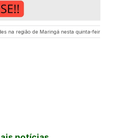
ão de Maringá nesta quinta-feira, 6
Hospital da Crian
ais notícias