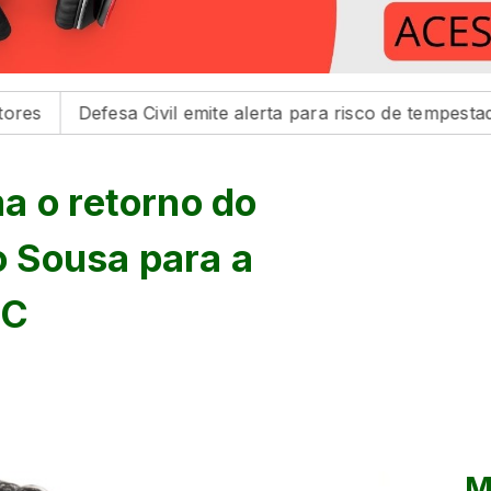
fesa Civil emite alerta para risco de tempestades na regi
a o retorno do
go Sousa para a
 C
M