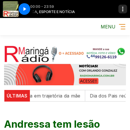
00:00 - 23:59
MÚSICA, ESPORTE E NOTÍCIA
MÚSICA, ESP
MENU
 inspira em trajetória da mãe
ÚLTIMAS
Dia dos Pais reúne famí
Andressa tem lesão