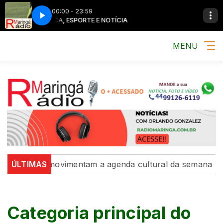
00:00 - 23:59
MÚSICA, ESPORTE E NOTÍCIA
MÚSICA, ESPO
MENU
sições movimentam a agenda cultural da semana
ÚLTIMAS
Interc
Categoria principal do