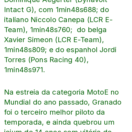
Intact G), com 1min48s688; do
italiano Niccolo Canepa (LCR E-
Team), 1min48s760; do belga
Xavier Simeon (LCR E-Team),
1min48s809; e do espanhol Jordi
Torres (Pons Racing 40),
1min48s971.
Na estreia da categoria MotoE no
Mundial do ano passado, Granado
foi o terceiro melhor piloto da
temporada, e ainda quebrou um