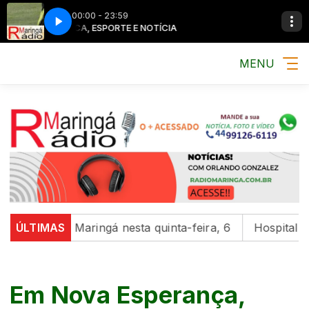
00:00 - 23:59
MÚSICA, ESPORTE E NOTÍCIA
MÚSICA, ESPO
MENU
ião de Maringá nesta quinta-feira, 6
ÚLTIMAS
Hospital da Cria
Em Nova Esperança,