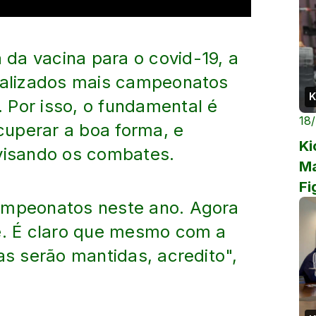
da vacina para o covid-19, a
realizados mais campeonatos
K
 Por isso, o fundamental é
18
ecuperar a boa forma, e
Ki
 visando os combates.
Ma
Fi
campeonatos neste ano. Agora
te. É claro que mesmo com a
as serão mantidas, acredito",