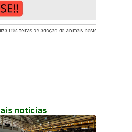
ras de adoção de animais neste fim de semana
UEM divu
ais notícias