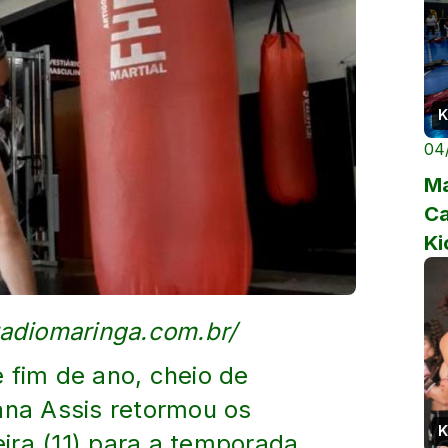
K
04
Ma
C
Ki
at
radiomaringa.com.br/
 fim de ano, cheio de
ana Assis retormou os
K
ira (11) para a temporada