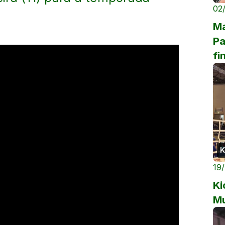
02
Ma
Pa
fi
K
19
Ki
Mu