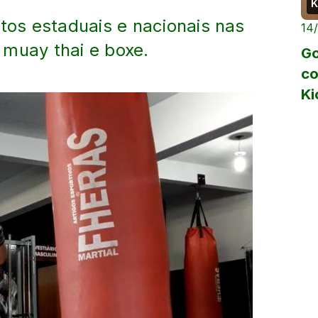
K
os estaduais e nacionais nas
14
 muay thai e boxe.
Go
co
Ki
12