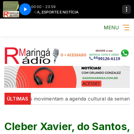
00:00 - 23:59
MÚSICA, ESPORTE E NOTÍCIA
MÚSICA, ESP
MENU
posições movimentam a agenda cultural da semana
ÚLTIMAS
Int
Cleber Xavier, do Santos,