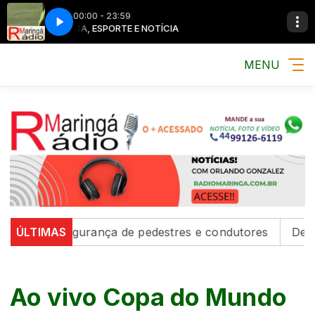
00:00 - 23:59
MÚSICA, ESPORTE E NOTÍCIA
MENU
alecem segurança de pedestres e condutores
ÚLTIMAS
Defesa C
Ao vivo Copa do Mundo