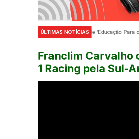
região
Em Maringá, ações de ‘Educação Para o Trânsit
ÚLTIMAS NOTÍCIAS
Franclim Carvalho 
1 Racing pela Sul-