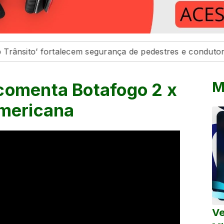
o’ fortalecem segurança de pedestres e condutores
D
M
comenta Botafogo 2 x
Americana
Ve