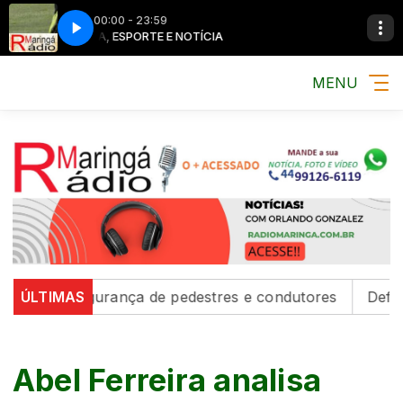
00:00 - 23:59
MÚSICA, ESPORTE E NOTÍCIA
MENU
alecem segurança de pedestres e condutores
ÚLTIMAS
Defesa Ci
Abel Ferreira analisa