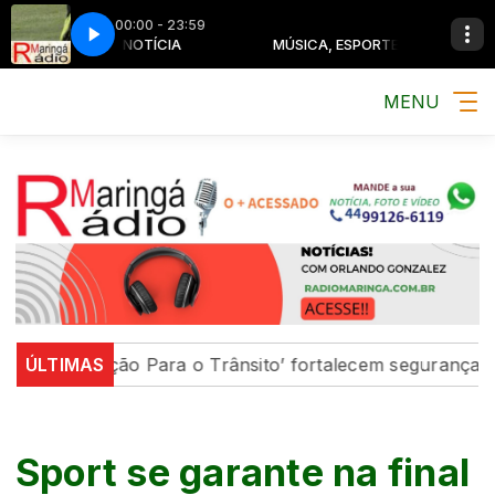
00:00 - 23:59
 ESPORTE E NOTÍCIA
MÚSICA, ESPORTE E NOTÍCIA
MENU
Educação Para o Trânsito’ fortalecem segurança de ped
ÚLTIMAS
Sport se garante na final