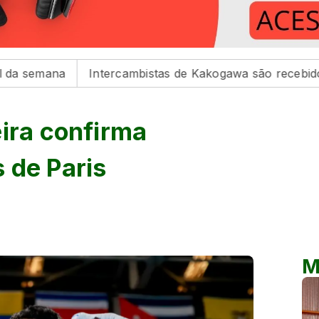
a
Intercambistas de Kakogawa são recebidos na Prefe
eira confirma
 de Paris
M