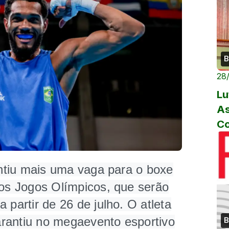
B
28
Lu
As
C
rantiu mais uma vaga para o boxe
dos Jogos Olímpicos, que serão
 partir de 26 de julho. O atleta
rantiu no megaevento esportivo
B