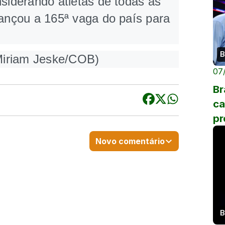
nsiderando atletas de todas as
cançou a 165ª vaga do país para
B
 Miriam Jeske/COB)
07
Br
ca
pr
Novo comentário
B