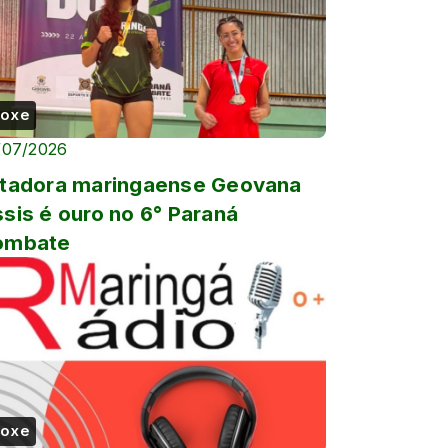
oxe
/07/2026
tadora maringaense Geovana
sis é ouro no 6° Paraná
ombate
oxe