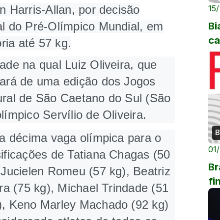
n Harris-Allan, por decisão
15
al do Pré-Olímpico Mundial, em
Bi
ca
oria até 57 kg.
ade na qual Luiz Oliveira, que
ipará de uma edição dos Jogos
ural de São Caetano do Sul (São
límpico Servílio de Oliveira.
B
l a décima vaga olímpica para o
01
sificações de Tatiana Chagas (50
Br
 Jucielen Romeu (57 kg), Beatriz
fi
ira (75 kg), Michael Trindade (51
g), Keno Marley Machado (92 kg)