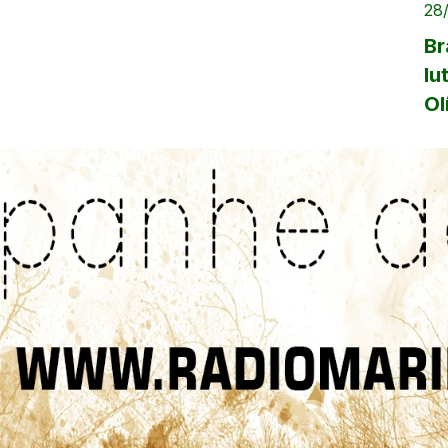
28
Br
lu
Ol