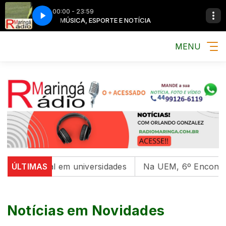
00:00 - 23:59
TÍCIA
MÚSICA, ESPORTE E NOTÍCIA
MENU
 saúde mental em universidades
ÚLTIMAS
Na UEM, 6º Encontro c
Notícias em Novidades