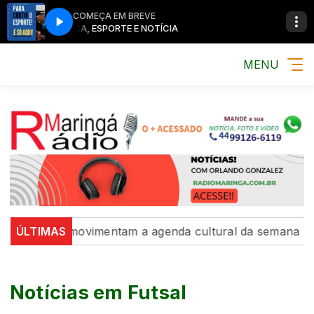
COMEÇA EM BREVE
MÚSICA, ESPORTE E NOTÍCIA
MÚSICA, ESPORT
MENU
ções movimentam a agenda cultural da semana
ÚLTIMAS
Intercam
Notícias em Futsal