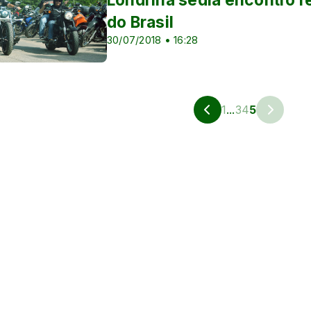
do Brasil
30/07/2018 • 16:28
 Sub-17
1
...
3
4
5
 Sub-20
s
as