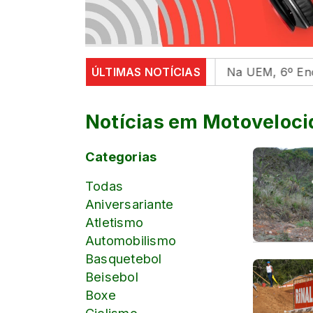
e mental em universidades
ÚLTIMAS NOTÍCIAS
Na UEM, 6º Encontro com a
Notícias em Motoveloc
Categorias
Todas
Aniversariante
Atletismo
Automobilismo
Basquetebol
Beisebol
Boxe
Ciclismo