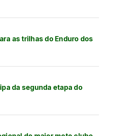
ra as trilhas do Enduro dos
cipa da segunda etapa do
egional do maior moto clube